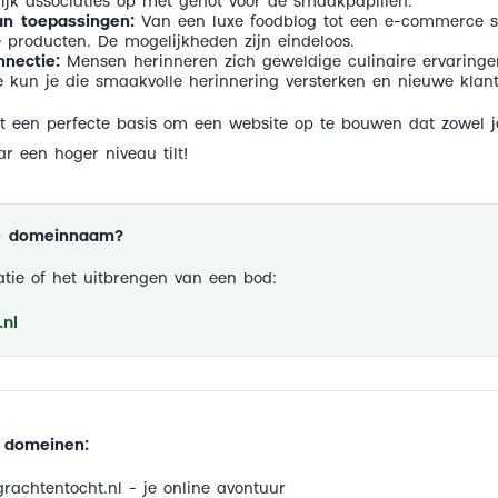
ijk associaties op met genot voor de smaakpapillen.
an toepassingen:
Van een luxe foodblog tot een e-commerce si
 producten. De mogelijkheden zijn eindeloos.
nectie:
Mensen herinneren zich geweldige culinaire ervaringe
 kun je die smaakvolle herinnering versterken en nieuwe klan
 een perfecte basis om een website op te bouwen dat zowel je 
ar een hoger niveau tilt!
ze domeinnaam?
tie of het uitbrengen van een bod:
nl
 domeinen:
rachtentocht.nl - je online avontuur